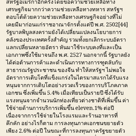
สหรัฐอเมริกาอีกครั้งโดยขอความช่วยเหลือทาง
เศรษฐกิจมากกว่าความช่วยเหลือทางทหาร สหรัฐฯ
ตอบโต้ด้วยความช่วยเหลือทางเศรษฐกิจอย่างที่ไม่
เคยมีมาก่อนแก่ราชอาณาจักรตั้งแต่ปี พ.ศ. 2502[44]
รัฐบาลพิบูลสงครามยังได้เปลี่ยนแปลงนโยบายการ
คลังของประเทศครั้งสำคัญ รวมทั้งยกเลิกระบบอัตรา
แลกเปลี่ยนหลายอัตรา หันมาใช้ระบบคงที่และเป็น
เอกภาพซึ่งใช้มาจนถึง พ.ศ. 2527 นอกจากนี้ รัฐบาลยัง
ได้ต่อต้านการค้าและดำเนินการทางการฑูตลับกับ
สาธารณรัฐประชาชน ของจีน ทำให้สหรัฐฯ ไม่พอใจ
อัตราการเติบโตที่แข็งแกร่งในไตรมาสแรกได้รับแรง
หนุนจากการเติบโตอย่างรวดเร็วของการบริโภคภาค
เอกชน ซึ่งเพิ่มขึ้น 5.4% เมื่อเทียบเป็นรายปี ซึ่งได้รับ
แรงหนุนจากจำนวนนักท่องเที่ยวต่างชาติที่เพิ่มขึ้น ค่า
ใช้จ่ายด้านการบริการเพิ่มขึ้น eleven.1% ต่อปี
เนื่องจากการใช้จ่ายในโรงแรมและร้านอาหารที่
คึกคัก อย่างไรก็ตาม การลงทุนภาคเอกชนขยายตัว
เพียง 2.6% ต่อปี ในขณะที่การลงทุนภาครัฐขยายตัว