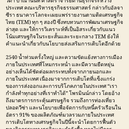
วิดา ปาณานนท์ ศาสตราจารย์ด้านธุรกิจระหว่าง
ประเทศ คณะบริหารธุรกิจธรรมศาสตร์ กล่าวกับอัลจา
ซีรา ธนาคารโลกจะเผยแพร่รายงานตามติดเศรษฐกิจ
ไทย (TEM) ทุก ๆ สองปี ซึ่งทบทวนการพัฒนาเศรษฐกิจ
ล่าสุด และให้การวิเคราะห์ที่เป็นอิสระเกี่ยวกับแนว
โน้มเศรษฐกิจในระยะสั้นและระยะกลาง TEM ยังให้
คำแนะนำเกี่ยวกับนโยบายส่งเสริมการเติบโตอีกด้วย
2540 น้ำท่วมครั้งใหญ่ และความขัดแย้งทางการเมือง
ภายในประเทศที่โหมกระหน่ำ และมีความยืดหยุ่น
อย่างเห็นได้ชัดต่อผลกระทบทั้งจากภายนอกและ
ภายในประเทศ เนื่องมาจากการเติบโตที่แข็งแกร่ง
ของการส่งออกและการบริโภคภายในประเทศ “เรา
กำลังทำทุกอย่างที่เราทำได้” โพรมินน์กล่าว โดยอ้าง
ถึงมาตรการกระตุ้นเศรษฐกิจ รวมถึงการท่องเที่ยว
ปลอดวีซ่า และนโยบายเพื่อจัดการกับหนี้ครัวเรือนใน
อัตรา 91% ของผลิตภัณฑ์มวลรวมภายในประเทศ
การเติบโตทางเศรษฐกิจในปีนี้จะนำโดยการฟื้นตัว