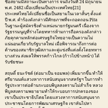
ชื่อสยามมีสถานะเป็นทางการ จนถึงวันที่ 24 มิถุนายน
พ.ศ. 2482 เมื่อเปลี่ยนเป็นประเทศไทย[21]
ประเทศไทยได้เปลี่ยนชื่อเป็นสยามในเวลาสั้นๆ ตั้งแต่
ปี พ.ศ. คำร้องดังกล่าวมีศักยภาพที่จะถอดถอน Pita
ในฐานะผู้สมัครชิงตำแหน่งนายกรัฐมนตรี เนื่องจาก
รัฐธรรมนูญที่ร่างโดยทหารห้ามการถือครองดังกล่าว
ภัยคุกคามหลักต่อเศรษฐกิจไทยอาจเป็นความไม่
แน่นอนเกี่ยวกับรัฐบาลใหม่ เมื่อพิจารณาถึงการต่อ
ต้านของสมาชิกวุฒิสภาและคู่แข่งที่แต่งตั้งโดยทหาร
บางส่วน ส่งผลให้พรรคก้าวไกล (ก้าวไปข้างหน้า) ได้
รับชัยชนะ
สฤษดิ์ ธนะรัชต์ (ต่อมาเป็น จอมพล) เพิ่มมากขึ้น ทำให้
ศรียานนท์แสวงหาการสนับสนุนจากสหรัฐฯ ในการทำ
รัฐประหารต่อต้านระบอบพิบูลสงครามไม่สำเร็จ หลวง
พิบูลสงครามพยายามทำให้ระบอบการปกครองของ
เขาเป็นประชาธิปไตยโดยแสวงหาการสนับสนุนจาก
ประชาชนโดยการพัฒนาเศรษฐกิจ เขาหันไปหา