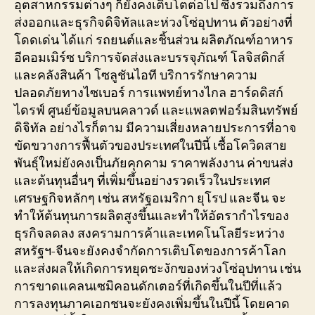
อุตสาหกรรมต่างๆ ก็ยังคงเติบโตต่อไป ซึ่งรวมถึงการ
ส่งออกและธุรกิจดิจิทัลและห่วงโซ่อุปทาน ตัวอย่างที่
โดดเด่น ได้แก่ รถยนต์และชิ้นส่วน ผลิตภัณฑ์อาหาร
อีคอมเมิร์ซ บริการจัดส่งและบรรจุภัณฑ์ โลจิสติกส์
และคลังสินค้า โซลูชันไอที บริการรักษาความ
ปลอดภัยทางไซเบอร์ การแพทย์ทางไกล ฮาร์ดดิสก์
ไดรฟ์ ศูนย์ข้อมูลบนคลาวด์ และแพลตฟอร์มสินทรัพย์
ดิจิทัล อย่างไรก็ตาม มีความเสี่ยงหลายประการที่อาจ
ขัดขวางการฟื้นตัวของประเทศในปีนี้ เชื้อโควิดสาย
พันธุ์ใหม่ยังคงเป็นภัยคุกคาม ราคาพลังงาน ค่าขนส่ง
และต้นทุนอื่นๆ ที่เพิ่มขึ้นอย่างรวดเร็วในประเทศ
เศรษฐกิจหลักๆ เช่น สหรัฐอเมริกา ยุโรป และจีน จะ
ทำให้ต้นทุนการผลิตสูงขึ้นและทำให้อัตรากำไรของ
ธุรกิจลดลง สงครามการค้าและเทคโนโลยีระหว่าง
สหรัฐฯ-จีนจะยังคงจำกัดการเติบโตของการค้าโลก
และส่งผลให้เกิดการหยุดชะงักของห่วงโซ่อุปทาน เช่น
การขาดแคลนเซมิคอนดักเตอร์ที่เกิดขึ้นในปีที่แล้ว
การลงทุนภาคเอกชนจะยังคงเพิ่มขึ้นในปีนี้ โดยคาด