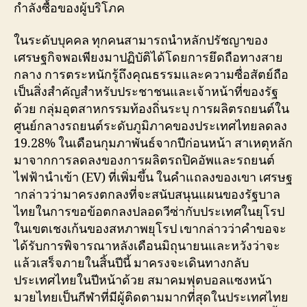
กำลังซื้อของผู้บริโภค
ในระดับบุคคล ทุกคนสามารถนำหลักปรัชญาของ
เศรษฐกิจพอเพียงมาปฏิบัติได้โดยการยึดถือทางสาย
กลาง การตระหนักรู้ถึงคุณธรรมและความซื่อสัตย์ถือ
เป็นสิ่งสำคัญสำหรับประชาชนและเจ้าหน้าที่ของรัฐ
ด้วย กลุ่มอุตสาหกรรมท้องถิ่นระบุ การผลิตรถยนต์ใน
ศูนย์กลางรถยนต์ระดับภูมิภาคของประเทศไทยลดลง
19.28% ในเดือนกุมภาพันธ์จากปีก่อนหน้า สาเหตุหลัก
มาจากการลดลงของการผลิตรถปิคอัพและรถยนต์
ไฟฟ้านำเข้า (EV) ที่เพิ่มขึ้น ในคำแถลงของเขา เศรษฐ
ากล่าวว่ามาครงตกลงที่จะสนับสนุนแผนของรัฐบาล
ไทยในการขอข้อตกลงปลอดวีซ่ากับประเทศในยุโรป
ในเขตเชงเก้นของสหภาพยุโรป เขากล่าวว่าคำขอจะ
ได้รับการพิจารณาหลังเดือนมิถุนายนและหวังว่าจะ
แล้วเสร็จภายในสิ้นปีนี้ มาครงจะเดินทางกลับ
ประเทศไทยในปีหน้าด้วย สมาคมฟุตบอลแซงหน้า
มวยไทยเป็นกีฬาที่มีผู้ติดตามมากที่สุดในประเทศไทย