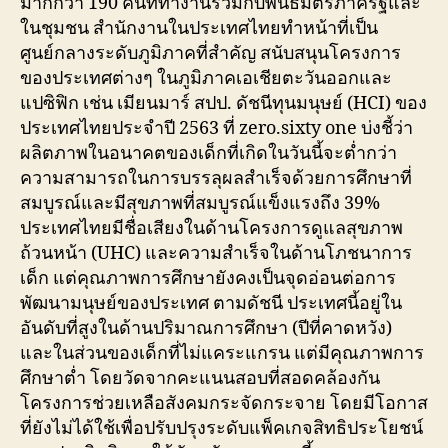
มากกว่า 190 คนที่ทำงานร่วมกับพันธมิตรภาครัฐและ
ในชุมชน สำนักงานในประเทศไทยทำหน้าที่เป็น
ศูนย์กลางระดับภูมิภาคที่สำคัญ สนับสนุนโครงการ
ของประเทศต่างๆ ในภูมิภาคเอเชียตะวันออกและ
แปซิฟิก เช่น เมียนมาร์ สปป. ดัชนีทุนมนุษย์ (HCI) ของ
ประเทศไทยประจำปี 2563 ที่ zero.sixty one บ่งชี้ว่า
ผลิตภาพในอนาคตของเด็กที่เกิดในวันนี้จะต่ำกว่า
ความสามารถในการบรรลุผลสำเร็จด้วยการศึกษาที่
สมบูรณ์และมีสุขภาพที่สมบูรณ์แข็งแรงถึง 39%
ประเทศไทยมีชื่อเสียงในด้านโครงการดูแลสุขภาพ
ถ้วนหน้า (UHC) และความสำเร็จในด้านโภชนาการ
เด็ก แต่คุณภาพการศึกษายังคงเป็นจุดอ่อนต่อการ
พัฒนามนุษย์ของประเทศ ตามดัชนี ประเทศนี้อยู่ใน
อันดับที่สูงในด้านปริมาณการศึกษา (ปีที่คาดหวัง)
และในส่วนของเด็กที่ไม่แคระแกรน แต่มีคุณภาพการ
ศึกษาต่ำ โดยวัดจากคะแนนสอบที่สอดคล้องกัน
โครงการช่วยเหลือสังคมกระจัดกระจาย โดยมีโอกาส
ที่ยังไม่ได้ใช้เพื่อปรับปรุงระดับแพ็คเกจสิทธิประโยชน์