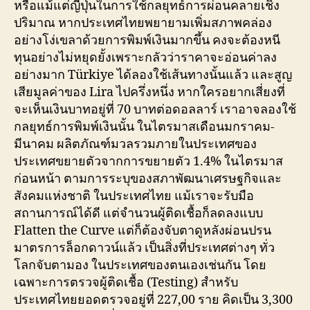
หรือแม้แต่ญี่ปุ่นในการใช้กลยุทธ์การผ่อนคลายเชิง
ปริมาณ หากประเทศไทยพยายามเพิ่มสภาพคล่อง
อย่างโง่เขลาด้วยการพิมพ์เงินมากขึ้น คงจะต้องหนี
ทุนอย่างไม่หยุดยั้งเพราะกลัวว่าราคาจะอ่อนค่าลง
อย่างมาก Türkiye ได้ลองใช้เส้นทางนั้นแล้ว และสูญ
เสียมูลค่าของ Lira ไปครึ่งหนึ่ง หากใครอยากเสี่ยงที่
จะเห็นเงินบาทอยู่ที่ 70 บาทต่อดอลลาร์ เราอาจลองใช้
กลยุทธ์การพิมพ์เงินนั้น ในไตรมาสเดือนมกราคม-
มีนาคม ผลิตภัณฑ์มวลรวมภายในประเทศของ
ประเทศขยายตัวจากการขยายตัว 1.4% ในไตรมาส
ก่อนหน้า ตามการระบุของสภาพัฒนาเศรษฐกิจและ
สังคมแห่งชาติ ในประเทศไทย แม้เราจะรับมือ
สถานการณ์ได้ดี แต่จำนวนผู้ติดเชื้อก็ลดลงแบบ
Flatten the Curve แต่ก็ต้องจับตาดูหลังผ่อนปรน
มาตรการล็อกดาวน์แล้ว เป็นสิ่งที่ประเทศต่างๆ ทั่ว
โลกจับตามอง ในประเทศของตนเองเช่นกัน โดย
เฉพาะการตรวจผู้ติดเชื้อ (Testing) สำหรับ
ประเทศไทยยอดตรวจอยู่ที่ 227,00 ราย คิดเป็น 3,300