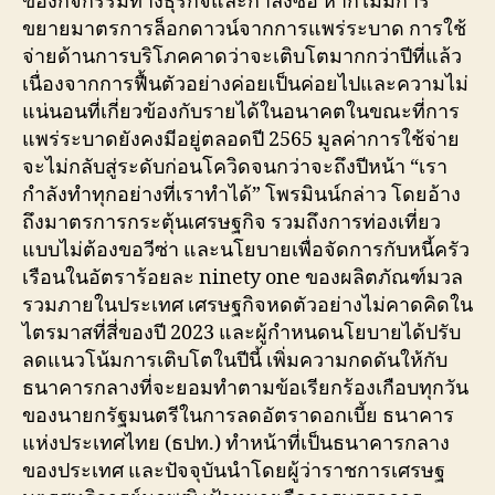
ของกิจกรรมทางธุรกิจและกำลังซื้อ หากไม่มีการ
ขยายมาตรการล็อกดาวน์จากการแพร่ระบาด การใช้
จ่ายด้านการบริโภคคาดว่าจะเติบโตมากกว่าปีที่แล้ว
เนื่องจากการฟื้นตัวอย่างค่อยเป็นค่อยไปและความไม่
แน่นอนที่เกี่ยวข้องกับรายได้ในอนาคตในขณะที่การ
แพร่ระบาดยังคงมีอยู่ตลอดปี 2565 มูลค่าการใช้จ่าย
จะไม่กลับสู่ระดับก่อนโควิดจนกว่าจะถึงปีหน้า “เรา
กำลังทำทุกอย่างที่เราทำได้” โพรมินน์กล่าว โดยอ้าง
ถึงมาตรการกระตุ้นเศรษฐกิจ รวมถึงการท่องเที่ยว
แบบไม่ต้องขอวีซ่า และนโยบายเพื่อจัดการกับหนี้ครัว
เรือนในอัตราร้อยละ ninety one ของผลิตภัณฑ์มวล
รวมภายในประเทศ เศรษฐกิจหดตัวอย่างไม่คาดคิดใน
ไตรมาสที่สี่ของปี 2023 และผู้กำหนดนโยบายได้ปรับ
ลดแนวโน้มการเติบโตในปีนี้ เพิ่มความกดดันให้กับ
ธนาคารกลางที่จะยอมทำตามข้อเรียกร้องเกือบทุกวัน
ของนายกรัฐมนตรีในการลดอัตราดอกเบี้ย ธนาคาร
แห่งประเทศไทย (ธปท.) ทำหน้าที่เป็นธนาคารกลาง
ของประเทศ และปัจจุบันนำโดยผู้ว่าราชการเศรษฐ