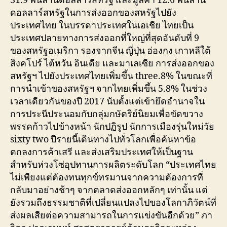
31.9 พันล้านดอลลาร์สหรัฐ และมูลค่า 12.6 พันล้าน
ดอลลาร์สหรัฐในการส่งออกของสหรัฐไปยัง
ประเทศไทย ในบรรดาประเทศในเอเชีย ไทยเป็น
ประเทศปลายทางการส่งออกที่ใหญ่ที่สุดอันดับที่ 9
ของสหรัฐอเมริกา รองจากจีน ญี่ปุ่น ฮ่องกง เกาหลีใต้
สิงคโปร์ ไต้หวัน อินเดีย และมาเลเซีย การส่งออกของ
สหรัฐฯ ไปยังประเทศไทยเพิ่มขึ้น three.8% ในขณะที่
การนำเข้าของสหรัฐฯ จากไทยเพิ่มขึ้น 5.8% ในช่วง
เวลาเดียวกันของปี 2017 นับตั้งแต่เข้ายึดอำนาจใน
การประนีประนอมกับกลุ่มกษัตริย์นิยมเพื่อขัดขวาง
พรรคก้าวไปข้างหน้า นักปฏิรูป นักการเมืองรุ่นใหม่วัย
sixty two ปีรายนี้เดินทางไปทั่วโลกเพื่อค้นหาข้อ
ตกลงการค้าเสรี และส่งเสริมประเทศให้เป็นฐาน
สำหรับห่วงโซ่อุปทานการผลิตระดับโลก “ประเทศไทย
ไม่เพียงแต่ต้องทนทุกข์ทรมานจากความต้องการที่
กลับมาอย่างช้าๆ จากตลาดส่งออกหลักๆ เท่านั้น แต่
ยังรวมถึงธรรมชาติที่เปลี่ยนแปลงไปของโลกาภิวัตน์ที่
ส่งผลเสียต่อความสามารถในการแข่งขันอีกด้วย” ภา