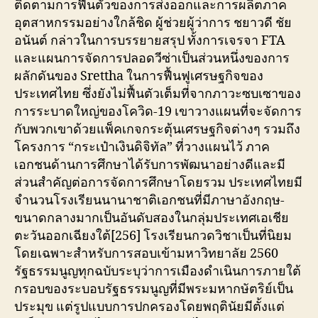
ติดตามการฟื้นตัวของการส่งออกและการผลิตภาค
อุตสาหกรรมอย่างใกล้ชิด ผู้ช่วยผู้ว่าการ ชยาวดี ชัย
อนันต์ กล่าวในการบรรยายสรุป ทั้งการเจรจา FTA
และแผนการจัดการปลอดวีซ่าเป็นส่วนหนึ่งของการ
ผลักดันของ Srettha ในการฟื้นฟูเศรษฐกิจของ
ประเทศไทย ซึ่งยังไม่ฟื้นตัวเต็มที่จากภาวะซบเซาของ
การระบาดใหญ่ของโควิด-19 เขาวางแผนที่จะจัดการ
กับพวกเขาด้วยแพ็คเกจกระตุ้นเศรษฐกิจต่างๆ รวมถึง
โครงการ “กระเป๋าเงินดิจิทัล” ที่วางแผนไว้ ภาค
เอกชนด้านการศึกษาได้รับการพัฒนาอย่างดีและมี
ส่วนสำคัญต่อการจัดการศึกษาโดยรวม ประเทศไทยมี
จำนวนโรงเรียนนานาชาติเอกชนที่มีภาษาอังกฤษ-
ขนาดกลางมากเป็นอันดับสองในกลุ่มประเทศเอเชีย
ตะวันออกเฉียงใต้[256] โรงเรียนกวดวิชาเป็นที่นิยม
โดยเฉพาะสำหรับการสอบเข้ามหาวิทยาลัย 2560
รัฐธรรมนูญทุกฉบับระบุว่าการเมืองดำเนินการภายใต้
กรอบของระบอบรัฐธรรมนูญที่มีพระมหากษัตริย์เป็น
ประมุข แต่รูปแบบการปกครองโดยพฤตินัยมีตั้งแต่