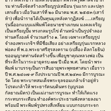
อาวาสพระอารามหลวงชั้นเอก ที่พระครูพิศาลจริยาภิ
รม ท่านจึงจัดสร้างเหรียญรูปเหมือน รุ่นแรก และปลุก
เสกเดี่ยว เมื่อวันเสาร์ที่ ๒๐ มีนาคม พ.ศ. ๒๕๕๓ (เสาร์
ห้า) เพื่อนำรายได้เป็นทุนมุงหลังคากุฏิสงฆ์ …..เหรียญ
รุ่นนี้ออกแบบแม่พิมพ์โดยนายช่างเกษม มงคลเจริญ
เป็นเหรียญปั๊ม ทรงกลมรูปไข่ ด้านหน้าเป็นรูปจำลอง
ท่านครึ่งองค์ จำนวนสร้าง ๑. โดย เฉพาะเหรียญรูป
จำลองพระเกจิฯ ที่มีชื่อเสียง อย่างเหรียญรุ่นแรกหลวง
พ่อคง ที่ พ.อ.พระยาศรีสุรสงคราม (เปลื้อง ดิลกโยธิน)
ขออนุญาตท่านจัดสร้างขึ้น เพื่อบูชาคุณหลวงพ่อ เป็น
ที่ระลึกในวาระอายุครบ ๗๗ ปี เมื่อ พ.ศ. โดยนำ พระ
พิมพ์ มาบรรจุเป็นการสืบอายุพระพุทธศาสนา เมื่อราว
ปี พ.ศ.๒๔๐๗-๙ ถึงประมาณปี พ.ศ.๒๔๓๐ มีการบูรณะ
วัด โดย พระบาทสมเด็จพระจุลจอมเกล้าเจ้าอยู่หัว
โปรดเกล้าให้ พระยารัตนบดินทร (บุญรอด
กัลยาณมิตร) เป็นแม่งานการบูรณะ ทำให้เกิดแรง
กระทบกระเทือน ทำองค์พระประธานพังทลายลงมา
พร้อมมี พระพิมพ์รูปทรงสี่เหลี่ยม แบบกรอบกระจก