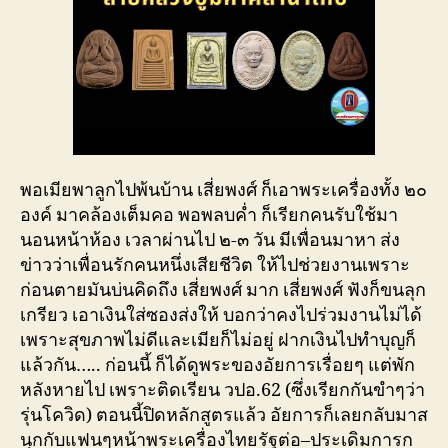
พอเมียพาลูกไปพ้นบ้าน เสี่ยพงศ์ ก็เอาพระเครื่องทั้ง ๒๐
องค์ มาคล้องเต็มคอ พอพลบค่ำ ก็เรียกคนรับใช้มา
นอนหน้าห้อง เวลาผ่านไป ๒-๓ วัน มีเพื่อนมาหา ส่ง
ข่าวว่าเพื่อนรักคนหนึ่งเสียชีวิต ให้ไปช่วยงานเพราะ
ก่อนตายมันบ่นคิดถึง เสี่ยพงศ์ มาก เสี่ยพงศ์ ฟังก็ขนลุก
เกรียว เอาเงินใส่ซองส่งให้ บอกว่าคงไปร่วมงานไม่ได้
เพราะสุขภาพไม่ดีและเมียก็ไม่อยู่ ฝากเงินไปทำบุญก็
แล้วกัน….. ก่อนนี้ ก็ได้ดูพระของอัยการเรื่อยๆ แต่พัก
หลังหายไป เพราะติดเรียน วปอ.62 (ซึ่งเรียกกันขำๆว่า
รุ่นโควิด) ตอนนี้ปิดหลักสูตรแล้ว อัยการก็เลยกลับมาส
นุกกับแฟนๆหน้าพระเครื่องไทยรัฐต่อ–ประเดิมการก