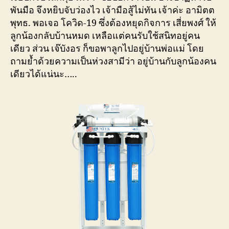
พันมือ จึงหยิบจับว่องไว เจ้ามือสู้ไม่ทัน เจ้าค่ะ อามิตต
พุทธ. พอเจอ โควิด-19 ซึ่งต้องหยุดกิจการ เสี่ยพงศ์ ให้
ลูกน้องกลับบ้านหมด เหลือแต่คนรับใช้สนิทอยู่คน
เดียว ส่วน เจ๊บังอร ก็ขอพาลูกไปอยู่บ้านพ่อแม่ โดย
ถามย้ำด้วยความเป็นห่วงสามีว่า อยู่บ้านกับลูกน้องคน
เดียวได้แน่นะ…..