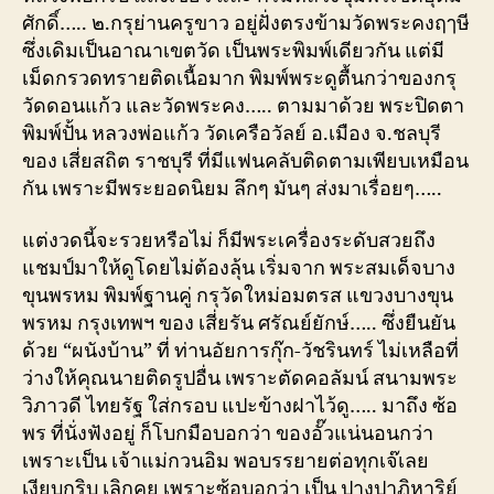
ศักดิ์….. ๒.กรุย่านครูขาว อยู่ฝั่งตรงข้ามวัดพระคงฤๅษี
ซึ่งเดิมเป็นอาณาเขตวัด เป็นพระพิมพ์เดียวกัน แต่มี
เม็ดกรวดทรายติดเนื้อมาก พิมพ์พระดูตื้นกว่าของกรุ
วัดดอนแก้ว และวัดพระคง….. ตามมาด้วย พระปิดตา
พิมพ์ปั้น หลวงพ่อแก้ว วัดเครือวัลย์ อ.เมือง จ.ชลบุรี
ของ เสี่ยสถิต ราชบุรี ที่มีแฟนคลับติดตามเพียบเหมือน
กัน เพราะมีพระยอดนิยม ลึกๆ มันๆ ส่งมาเรื่อยๆ…..
แต่งวดนี้จะรวยหรือไม่ ก็มีพระเครื่องระดับสวยถึง
แชมป์มาให้ดูโดยไม่ต้องลุ้น เริ่มจาก พระสมเด็จบาง
ขุนพรหม พิมพ์ฐานคู่ กรุวัดใหม่อมตรส แขวงบางขุน
พรหม กรุงเทพฯ ของ เสี่ยรัน ศรัณย์ยักษ์….. ซึ่งยืนยัน
ด้วย “ผนังบ้าน” ที่ ท่านอัยการกุ๊ก-วัชรินทร์ ไม่เหลือที่
ว่างให้คุณนายติดรูปอื่น เพราะตัดคอลัมน์ สนามพระ
วิภาวดี ไทยรัฐ ใส่กรอบ แปะข้างฝาไว้ดู….. มาถึง ซ้อ
พร ที่นั่งฟังอยู่ ก็โบกมือบอกว่า ของอั๊วแน่นอนกว่า
เพราะเป็น เจ้าแม่กวนอิม พอบรรยายต่อทุกเจ๊เลย
เงียบกริบ เลิกคุย เพราะซ้อบอกว่า เป็น ปางปาฏิหาริย์