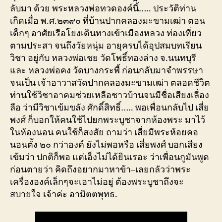
ลับมา ด้วย พระหลวงพ่อทวดองค์นี้….. ประวัติท่าน
เกิดเมื่อ พ.ศ.๒๓๙๐ ที่บ้านปากคลองมะขามเฒ่า ตอน
เด็กๆ อาศัยเรือโยงเดินทางเข้าเมืองหลวง ท่องเที่ยว
ตามประสา จนถึงวัยหนุ่ม อายุครบได้อุปสมบทเรียน
วิชา อยู่กับ หลวงพ่อเชย วัดโพธิ์ทองล่าง จ.นนทบุรี
และ หลวงพ่อคง วัดบางกระพี้ ก่อนกลับมาจำพรรษา
จนเป็น เจ้าอาวาสวัดปากคลองมะขามเฒ่า ตลอดชีวิต
ท่านใช้วิชาอาคมช่วยเหลือชาวบ้านจนมีชื่อเสียงเลื่อง
ลือ ว่ามีวิชาเข้มขลัง ศักดิ์สิทธิ์….. พอเพื่อนกลับไป เสี่ย
พงศ์ ก็บอกให้คนใช้ไปยกพระบูชาจากห้องพระ มาไว้
ในห้องนอน คนใช้ก็สงสัย ถามว่า เสี่ยมีพระห้อยคอ
นอนตั้ง ๒๐ กว่าองค์ ยังไม่พอหรือ เสี่ยพงศ์ บอกเสียง
เข้มว่า ปกติก็พอ แต่เอ็งไม่ได้ยินเรอะ ว่าเพื่อนกูมันพูด
ก่อนตายว่า คิดถึงอยากมาหาข้า–เลยกลัวว่าพระ
เครื่ององค์เล็กๆจะเอาไม่อยู่ ต้องพระบูชาถึงจะ
สบายใจ เจ้าค่ะ อามิตตพุทธ.