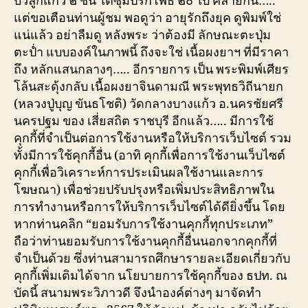
บัวลูกแก้ว ๒ ชั้น ใต้ซุ้มปรกโพธิ์ ๒๐ ใบ คล้ายกัน…..
แต่ขอเตือนท่านผู้ชม พอดูว่า อายุรักถึงยุค ดูพิมพ์ใช่
แน่แล้ว อย่าลืมดู หลังพระ ว่าต้องมี ลักษณะตะปุ่ม
ตะปํ่า แบบองค์ในภาพนี้ ถึงจะใช่ เนื้อผงยาฯ ที่มีราคา
ถึง หลักแสนกลางๆ….. อีกรายการ เป็น พระพิมพ์เศียร
โล้นสะดุ้งกลับ เนื้อผงยาจินดามณี พระพุทธวิถีนายก
(หลวงปู่บุญ ขันธโชติ) วัดกลางบางแก้ว อ.นครชัยศรี
นครปฐม ของ เสี่ยสถิต ราชบุรี อีกแล้ว….. มีการใช้
คุกกี้ที่จำเป็นต่อการใช้งานหรือให้บริการเว็บไซต์ รวม
ทั้งมีการใช้คุกกี้อื่น (อาทิ คุกกี้เพื่อการใช้งานเว็บไซต์
คุกกี้เพื่อวิเคราะห์การประเมินผลใช้งานและการ
โฆษณา) เพื่อช่วยปรับปรุงหรือเพิ่มประสิทธิภาพใน
การทำงานหรือการให้บริการเว็บไซต์ได้ดียิ่งขึ้น โดย
หากท่านคลิก “ยอมรับการใช้งานคุกกี้ทุกประเภท”
ถือว่าท่านยอมรับการใช้งานคุกกี้อื่นนอกจากคุกกี้ที่
จำเป็นด้วย ซึ่งท่านสามารถศึกษารายละเอียดเกี่ยวกับ
คุกกี้เพิ่มเติมได้จาก นโยบายการใช้คุกกี้ของ ธปท. ณ
บัดนี้ สนามพระวิภาวดี จึงนำองค์ต่างๆ มาจัดทำ