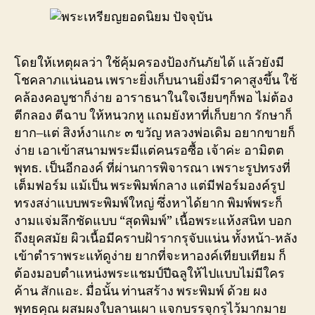
โดยให้เหตุผลว่า ใช้คุ้มครองป้องกันภัยได้ แล้วยังมี
โชคลาภแน่นอน เพราะยิ่งเก็บนานยิ่งมีราคาสูงขึ้น ใช้
คล้องคอบูชาก็ง่าย อาราธนาในใจเงียบๆก็พอ ไม่ต้อง
ตีกลอง ตีฉาบ ให้หนวกหู แถมยังหาที่เก็บยาก รักษาก็
ยาก–แต่ สิงห์งาแกะ ๓ ขวัญ หลวงพ่อเดิม อยากขายก็
ง่าย เอาเข้าสนามพระมีแต่คนรอซื้อ เจ้าค่ะ อามิตต
พุทธ. เป็นอีกองค์ ที่ผ่านการพิจารณา เพราะรูปทรงที่
เต็มฟอร์ม แม้เป็น พระพิมพ์กลาง แต่มีฟอร์มองค์รูป
ทรงสง่าแบบพระพิมพ์ใหญ่ ซึ่งหาได้ยาก พิมพ์พระก็
งามแจ่มลึกชัดแบบ “สุดพิมพ์” เนื้อพระแห้งสนิท บอก
ถึงยุคสมัย ผิวเนื้อมีคราบฝ้ารากรุจับแน่น ทั้งหน้า-หลัง
เข้าตำราพระแท้ดูง่าย ยากที่จะหาองค์เทียบเทียม ก็
ต้องมอบตำแหน่งพระแชมป์ปีฉลูให้ไปแบบไม่มีใคร
ค้าน สักแอะ. มื่อนั้น ท่านสร้าง พระพิมพ์ ด้วย ผง
พุทธคุณ ผสมผงใบลานเผา แจกบรรจุกรุไว้มากมาย