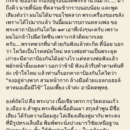
กระจายออกมากองอยู่รอบองค์พระจำนวนมาก….. มา
ถึงคิว นายตี๋น้อย ที่คลานเข้ากราบนอบน้อม และพูด
เสียงดังว่า ผมไม่ได้มาขอโชคลาภ พระเครื่องของขลัง
เพราะได้ไปมากแล้ว วันนี้ผมมารบกวนหลวงพ่อ ขอ
พระคาถาป้องกันโควิด-๑๙ เอาที่เจ๋งๆนะครับ เพราะ
ผมไม่กล้าไปฉีดวัคซีน เพราะกลัวติดมากเลย
ครับ….พรรคพวกที่มาด้วยกันฟังแล้วสะกิด ตี๋น้อย บอก
ว่า โควิดเป็นโรคสมัยใหม่ หลวงพ่อท่านเป็นพระยุค
เก่าจะมีคาถาป้องกันได้อย่างไร แต่หลวงพ่อฟังแล้ว
พยักหน้ายิ้มเมตตา บอกว่าข้ามี ฟังแล้วรีบทำตามทันที
ล่ะ เข้าใจไหม แล้วท่านก็บอกคาถาป้องกันโควิดว่า
“จงอยู่ห่างพวก สวมหน้ากาก ล้างมือด้วยแอลกอฮอล์
หาหมอเมื่อมีไข้” โอมเพี้ยง เจ้าค่ะ อามิตตพุทธ.
องค์ถัดไป คือ พระบาง เนื้อเขียวครก กรุวัดดอนแก้ว
อ.เมือง จ.ลำพูน พระพิมพ์เนื้อดินเผา สกุลลำพูน มีชื่อ
เสียง ได้รับความนิยมสูง ไล่เลียงเคียงคู่มากับ พระคง
ที่มีรูปทรงเล็บมือ พิมพ์พระนั่งปางมารวิชัยเหนือฐาน