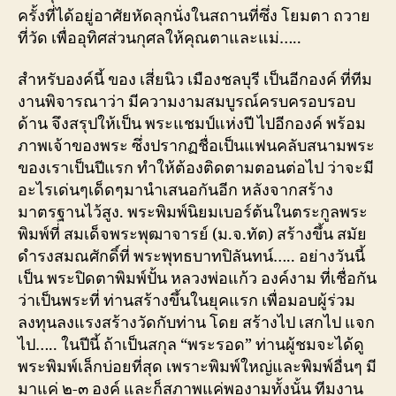
ครั้งที่ได้อยู่อาศัยหัดลุกนั่งในสถานที่ซึ่ง โยมตา ถวาย
ที่วัด เพื่ออุทิศส่วนกุศลให้คุณตาและแม่…..
สำหรับองค์นี้ ของ เสี่ยนิว เมืองชลบุรี เป็นอีกองค์ ที่ทีม
งานพิจารณาว่า มีความงามสมบูรณ์ครบครอบรอบ
ด้าน จึงสรุปให้เป็น พระแชมป์แห่งปี ไปอีกองค์ พร้อม
ภาพเจ้าของพระ ซึ่งปรากฏชื่อเป็นแฟนคลับสนามพระ
ของเราเป็นปีแรก ทำให้ต้องติดตามตอนต่อไป ว่าจะมี
อะไรเด่นๆเด็ดๆมานำเสนอกันอีก หลังจากสร้าง
มาตรฐานไว้สูง. พระพิมพ์นิยมเบอร์ต้นในตระกูลพระ
พิมพ์ที่ สมเด็จพระพุฒาจารย์ (ม.จ.ทัต) สร้างขึ้น สมัย
ดำรงสมณศักดิ์ที่ พระพุทธบาทปิลันทน์….. อย่างวันนี้
เป็น พระปิดตาพิมพ์ปั้น หลวงพ่อแก้ว องค์งาม ที่เชื่อกัน
ว่าเป็นพระที่ ท่านสร้างขึ้นในยุคแรก เพื่อมอบผู้ร่วม
ลงทุนลงแรงสร้างวัดกับท่าน โดย สร้างไป เสกไป แจก
ไป….. ในปีนี้ ถ้าเป็นสกุล “พระรอด” ท่านผู้ชมจะได้ดู
พระพิมพ์เล็กบ่อยที่สุด เพราะพิมพ์ใหญ่และพิมพ์อื่นๆ มี
มาแค่ ๒-๓ องค์ และก็สภาพแค่พองามทั้งนั้น ทีมงาน