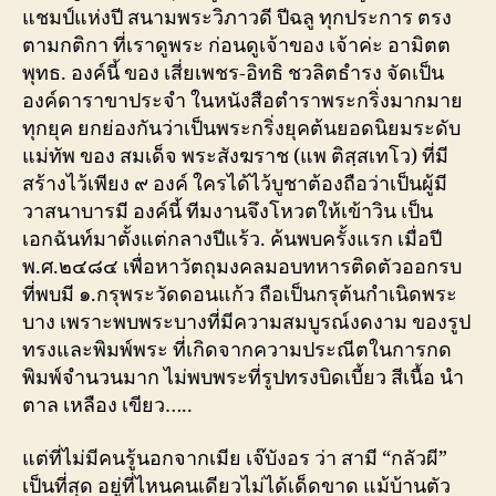
แชมป์แห่งปี สนามพระวิภาวดี ปีฉลู ทุกประการ ตรง
ตามกติกา ที่เราดูพระ ก่อนดูเจ้าของ เจ้าค่ะ อามิตต
พุทธ. องค์นี้ ของ เสี่ยเพชร-อิทธิ ชวลิตธำรง จัดเป็น
องค์ดาราขาประจำ ในหนังสือตำราพระกริ่งมากมาย
ทุกยุค ยกย่องกันว่าเป็นพระกริ่งยุคต้นยอดนิยมระดับ
แม่ทัพ ของ สมเด็จ พระสังฆราช (แพ ติสฺสเทโว) ที่มี
สร้างไว้เพียง ๙ องค์ ใครได้ไว้บูชาต้องถือว่าเป็นผู้มี
วาสนาบารมี องค์นี้ ทีมงานจึงโหวตให้เข้าวิน เป็น
เอกฉันท์มาตั้งแต่กลางปีแร้ว. ค้นพบครั้งแรก เมื่อปี
พ.ศ.๒๔๘๔ เพื่อหาวัตถุมงคลมอบทหารติดตัวออกรบ
ที่พบมี ๑.กรุพระวัดดอนแก้ว ถือเป็นกรุต้นกำเนิดพระ
บาง เพราะพบพระบางที่มีความสมบูรณ์งดงาม ของรูป
ทรงและพิมพ์พระ ที่เกิดจากความประณีตในการกด
พิมพ์จำนวนมาก ไม่พบพระที่รูปทรงบิดเบี้ยว สีเนื้อ นำ
ตาล เหลือง เขียว…..
แต่ที่ไม่มีคนรู้นอกจากเมีย เจ๊บังอร ว่า สามี “กลัวผี”
เป็นที่สุด อยู่ที่ไหนคนเดียวไม่ได้เด็ดขาด แม้บ้านตัว