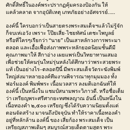
ศักดิ์สิทธิ์ในองค์พระปรากฏคุ้มครองป้องกัน ให้
แคล้วคลาด จากอุบัติเหตุ เภทภัยอย่างอัศจรรย์…..
องค์นี้ ใครบอกว่าเป็นสายตรงพระสมเด็จฯแล้วไม่รู้จัก
ก็จบเห่เอวัง เพราะ โป๊ยเสี่ย-ไชยทัศน์ เตชะไพบูลย์
หรือที่ใครๆเรียกว่า “นาย” เป็นเสาหลักวงการพระมา
ตลอด และเอื้อเฟื้อส่งภาพพระหลักยอดนิยมชั้นดีมี
คุณภาพมาให้ สีกาอ่าง เผยแพร่เป็นวิทยาทานเสมอ
เพื่อช่วยให้คนรุ่นใหม่รุ่นหลังได้ศึกษาว่าพระสวยพระ
แท้ เป็นอย่างไร–ตลอดปีนี้ มีพระสมเด็จวัดระฆังพิมพ์
ใหญ่ส่งมาหลายองค์ทีมงานพิจารณาทุกมุมมอง ทั้ง
ฟอร์มองค์ พิมพ์พระ เนื้อมวลสาร ลงมติเอกฉันท์ให้
องค์นี้ เป็นหนึ่งใน แชมป์สนามพระวิภาวดี. หรือชื่อเต็ม
ว่า เหรียญพระศรีศากยะทศพลญาณ อันนี้ เป็นหนึ่งใน
เนื้อทองคำ ๒,๕๐๐ เหรียญ ซึ่งได้รับความนิยมตั้งแต่
ตอนจัดสร้าง มาจนถึงปัจจุบัน ทำให้ราคาเนื้อทองคำ
อยู่ที่หลักล้าน องค์นี้ ของ เสี่ยก้อง พระสมเด็จ เป็น
เหรียญสภาพเดิมๆ สมบูรณ์สวยเด็ดตามสูตร พระ