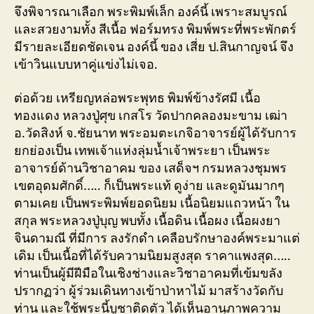
จึงพิจารณาเลือก พระพิมพ์เล็ก องค์นี้ เพราะสมบูรณ์
และสวยงามทั้ง สีเนื้อ ฟอร์มทรง พิมพ์พระที่พระพักตร์
มีรายละเอียดชัดเจน องค์นี้ ของ เสี่ย ป.สินกาญจน์ จึง
เข้าวินแบบหาคู่แข่งไม่เจอ.
ต่อด้วย เหรียญหล่อพระพุทธ พิมพ์ข้างรัศมี เนื้อ
ทองแดง หลวงปู่ศุข เกสโร วัดปากคลองมะขาม เฒ่า
อ.วัดสิงห์ จ.ชัยนาท พระอมตะเกจิอาจารย์ผู้ได้รับการ
ยกย่องเป็น เทพเจ้าแห่งลุ่มน้ำเจ้าพระยา เป็นพระ
อาจารย์ด้านวิชาอาคม ของ เสด็จฯ กรมหลวงชุมพร
เขตอุดมศักดิ์….. ก็เป็นพระแท้ ดูง่าย และดูมันมากๆ
ตามเคย เป็นพระพิมพ์ยอดนิยม เนื้อนิยมแถวหน้า ใน
สกุล พระหลวงปู่บุญ พบทั้ง เนื้อดิน เนื้อผง เนื้อผงยา
จินดามณี ที่มีการ ลงรักดำ เคลือบรักษาองค์พระมาแต่
เดิม เป็นเนื้อที่ได้รับความนิยมสูงสุด ราคาแพงสุด…..
ท่านเป็นผู้มีฝีมือในเชิงช่างและวิชาอาคมที่เข้มขลัง
ปรากฏว่า ผู้ร่วมเดินทางเข้าป่าหาไม้ มาสร้างวัดกับ
ท่าน และใช้พระนี้บูชาติดตัว ได้เห็นอานุภาพความ