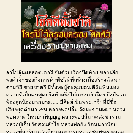
ลาไปลุ้นผลลอตเตอรี่ กันด้วยเรื่องปิดท้าย ของ เสี่ย
พงศ์ เจ้าของกิจการค้าพืชไร่ ที่สร้างเนื้อสร้างตัว มา
ตามวิถี ชายชาตรี มีทั้งพะบู๊ตะลุมบอน ตีรันฟันแทง
ความที่เป็นคนพูดจริงทำจริงไม่เกรงกลัวใคร จึงมีพวก
พ้องลูกน้องมากมาย….. มีศิษย์เป็นพระเกจิฯที่มีชื่อ
เสียงยุคต่อมา เช่น หลวงพ่อปลื้ม วัดมะขามเฒ่า หลวง
พ่อคง วัดใหม่บำเพ็ญบุญ หลวงพ่อปลื้ม วัดสังฆาราม
หลวงปู่เก็บ วัดสวนลำไย หลวงพ่อยัง วัดหนองน้อย
หลวงพ่อกรับ แสงเขียว และ กรมหลวงชุมพรเขตอุดม