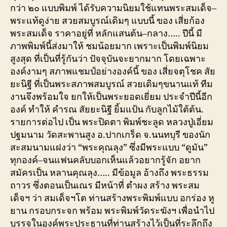
กว่า ๒๐ แบบพิมพ์ ได้รับความนิยมใช้แทนพระสมเด็จ–
พระแท้ดูง่าย สวยสมบูรณ์เดิมๆ แบบนี้ ของ เสี่ยก้อง
พระสมเด็จ ราคาอยู่ที่ หลักแสนต้น–กลาง….. ปีนี้ มี
ภาพพิมพ์นี้ส่งมาให้ ชมน้อยมาก เพราะเป็นพิมพ์นิยม
สูงสุด ที่เป็นที่รู้กันว่า ปัจจุบันจะยากมาก โดยเฉพาะ
องค์งามๆ สภาพแชมป์อย่างองค์นี้ ของ เสี่ยจตุโชค สัย
ยะนิฐี ที่เป็นพระสภาพสมบูรณ์ สวยเดิมๆขนานแท้ ทีม
งานจึงพร้อมใจ ยกให้เป็นพระยอดเยี่ยม ประจำปีนี้อีก
องค์ ทำให้ คำรณ สัยยะนิฐี ยิ้มแป้น กับลูกไม้ใต้ต้น.
รายการต่อไป เป็น พระปิดตา พิมพ์ชะลูด หลวงปู่เอี่ยม
ปฐมนาม วัดสะพานสูง อ.ปากเกร็ด จ.นนทบุรี ของนัก
สะสมนามแฝงว่า “พระคุณลุง” ซึ่งมีพระแบบ “ดูมัน”
ทุกองค์–จนแฟนคลับบอกเห็นแล้วอยากรู้จัก อยาก
สมัครเป็น หลานคุณลุง….. มีข้อมูล อ้างถึง พระธรรม
ถาวร ซึ่งตอนเป็นเณร มีหน้าที่ ตำผง สร้าง พระสม
เด็จฯ ว่า สมเด็จฯโต ท่านสร้างพระพิมพ์แบบ อกร่อง หู
ยาน กรอบกระจก พร้อม พระพิมพ์วัดระฆังฯ เพื่อนำไป
บรรจุในองค์พระประธานที่ท่านสร้างไว้เป็นที่ระลึกถึง