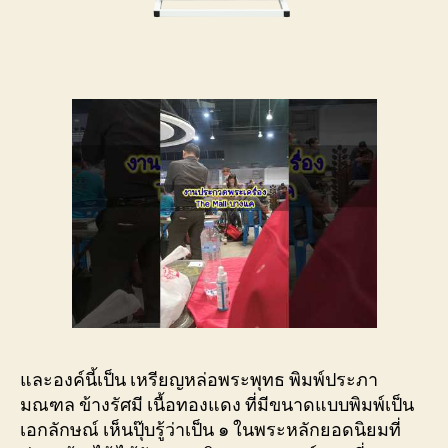
และองค์นี้เป็น เหรียญหล่อพระพุทธ พิมพ์ประภา
มณฑล ข้างรัศมี เนื้อทองแดง ที่มีขนาดแบบพิมพ์เป็น
เอกลักษณ์ เห็นปุ๊บรู้ว่าเป็น ๑ ในพระหลักยอดนิยมที่