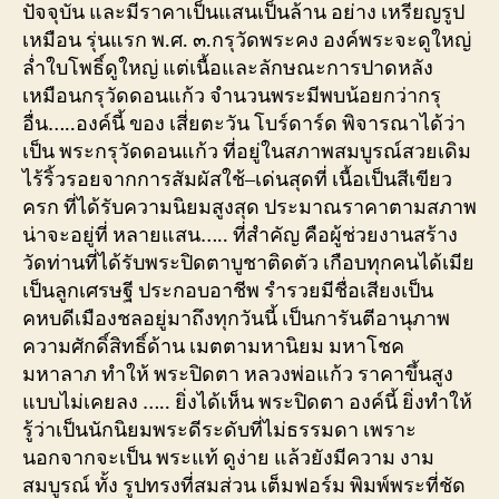
ปัจจุบัน และมีราคาเป็นแสนเป็นล้าน อย่าง เหรียญรูป
เหมือน รุ่นแรก พ.ศ. ๓.กรุวัดพระคง องค์พระจะดูใหญ่
ล่ำใบโพธิ์ดูใหญ่ แต่เนื้อและลักษณะการปาดหลัง
เหมือนกรุวัดดอนแก้ว จำนวนพระมีพบน้อยกว่ากรุ
อื่น…..องค์นี้ ของ เสี่ยตะวัน โบร์ดาร์ด พิจารณาได้ว่า
เป็น พระกรุวัดดอนแก้ว ที่อยู่ในสภาพสมบูรณ์สวยเดิม
ไร้ริ้วรอยจากการสัมผัสใช้–เด่นสุดที่ เนื้อเป็นสีเขียว
ครก ที่ได้รับความนิยมสูงสุด ประมาณราคาตามสภาพ
น่าจะอยู่ที่ หลายแสน….. ที่สำคัญ คือผู้ช่วยงานสร้าง
วัดท่านที่ได้รับพระปิดตาบูชาติดตัว เกือบทุกคนได้เมีย
เป็นลูกเศรษฐี ประกอบอาชีพ รำรวยมีชื่อเสียงเป็น
คหบดีเมืองชลอยู่มาถึงทุกวันนี้ เป็นการันตีอานุภาพ
ความศักดิ์สิทธิ์ด้าน เมตตามหานิยม มหาโชค
มหาลาภ ทำให้ พระปิดตา หลวงพ่อแก้ว ราคาขึ้นสูง
แบบไม่เคยลง ….. ยิ่งได้เห็น พระปิดตา องค์นี้ ยิ่งทำให้
รู้ว่าเป็นนักนิยมพระดีระดับที่ไม่ธรรมดา เพราะ
นอกจากจะเป็น พระแท้ ดูง่าย แล้วยังมีความ งาม
สมบูรณ์ ทั้ง รูปทรงที่สมส่วน เต็มฟอร์ม พิมพ์พระที่ชัด