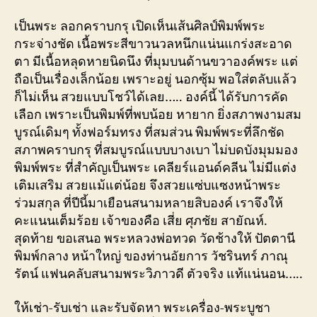
เป็นพระ ลอกคราบกรุ เปิดเห็นเส้นศิลป์พิมพ์พระ
กระจ่างชัด เนื้อพระสีขาวนวลหนึกแน่นแกร่งสะอาด
ตา มีเนื้อหลุดหายนิดนึง ที่มุมบนด้านขวาองค์พระ แต่
ถือเป็นเรื่องเล็กน้อย เพราะอยู่ นอกซุ้ม พอใส่ตลับแล้ว
ก็ไม่เห็น สวยแบบโชว์ได้เลย….. องค์นี้ ได้รับการคัด
เลือก เพราะเป็นพิมพ์ที่พบน้อย หายาก ยิ่งสภาพงามสม
บูรณ์เดิมๆ ทั้งฟอร์มทรง ที่สมส่วน พิมพ์พระที่ลึกชัด
สภาพคราบกรุ ที่สมบูรณ์แบบบางเบา ไม่บดบังมุมมอง
พิมพ์พระ ที่สำคัญเป็นพระ เคลียร์แอนด์คลีน ไม่มีแต่ง
เติมเสริม สวยแม้แต่น้อย จึงสวยแซ่บแซงหน้าพระ
ร่วมสกุล ที่ปีนี้มาเยือนสนามหลายสิบองค์ เราจึงให้
คะแนนเต็มร้อย เจ้าของคือ เสี่ย ศุภชัย สายัณห์.
สุดท้าย ขอเสนอ พระหลวงพ่อทวด วัดช้างให้ ปัตตานี
พิมพ์กลาง หน้าใหญ่ ของท่านอัยการ วัชรินทร์ ภาณุ
รัตน์ แฟนคลับสนามพระวิภาวดี ตัวจริง แท้แน่นอน…..
ให้เช่า-รับเช่า และรับจัดหา พระเครื่อง-พระบูชา