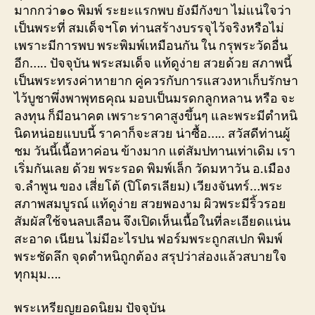
มากกว่า๑๐ พิมพ์ ระยะแรกพบ ยังมีกังขา ไม่แน่ใจว่า
เป็นพระที่ สมเด็จฯโต ท่านสร้างบรรจุไว้จริงหรือไม่
เพราะมีการพบ พระพิมพ์เหมือนกัน ใน กรุพระวัดอื่น
อีก….. ปัจจุบัน พระสมเด็จ แท้ดูง่าย สวยด้วย สภาพนี้
เป็นพระทรงค่าหายาก คู่ควรกับการแสวงหาเก็บรักษา
ไว้บูชาพึ่งพาพุทธคุณ มอบเป็นมรดกลูกหลาน หรือ จะ
ลงทุน ก็มีอนาคต เพราะราคาสูงขึ้นๆ และพระมีตำหนิ
นิดหน่อยแบบนี้ ราคาก็จะสวย น่าซื้อ….. สวัสดีท่านผู้
ชม วันนี้เนื้อหาค่อน ข้างมาก แต่สัมปทานเท่าเดิม เรา
เริ่มกันเลย ด้วย พระรอด พิมพ์เล็ก วัดมหาวัน อ.เมือง
จ.ลำพูน ของ เสี่ยโต้ (ปิโตรเลียม) เวียงจันทร์…พระ
สภาพสมบูรณ์ แท้ดูง่าย สวยพองาม ผิวพระมีริ้วรอย
สัมผัสใช้จนลบเลือน จึงเปิดเห็นเนื้อในที่ละเอียดแน่น
สะอาด เนียน ไม่มีอะไรปน ฟอร์มพระถูกสเปก พิมพ์
พระชัดลึก จุดตำหนิถูกต้อง สรุปว่าส่องแล้วสบายใจ
ทุกมุม….
พระเหรียญยอดนิยม ปัจจุบัน