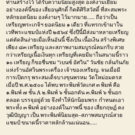
ท่านสร้างไว้ ได้รับความนิยมสูงสุด องค์งามเยี่ยม
อย่างองค์นี้ของ เสี่ยอนุศักดิ์ กิตติศิริสวัสดิ์ ที่สะสมพระ
หลักยอดนิยม องค์งามๆ ไว้มากมาย….. ถือว่าเป็น
เหรียญพระเกจิฯ ยอดนิยม ๑ เดียว ที่แทรกเข้ามาใน
เวทีพระแชมป์แห่งปี ๒๕๖๔ ซึ่งปีนี้มีส่งมาหลายเหรียญ
แต่ตัดสินง่ายเมื่อเห็นอันนี้ ซึ่งเป็น เนื้อเงิน สร้างพิเศษ
เพียง ๘๓ เหรียญ และสภาพงามสมบูรณ์คมกริบ สวย
กว่าเหรียญเนื้อเงินทุก เหรียญที่เคยมีมาในสนามนี้ราว
๑๐ เหรียญ ก็ขอชื่นชม “เบนซ์ อัศวิน” วันชัย กลั่นกันภัย
แห่งร้านอัศวินพระเครื่อง เจ้าของเหรียญ. จนเมื่อมี
การเปิดกรุ พระสมเด็จบางขุนพรหม วัดใหม่อมตรส
เมื่อปี พ.ศ.๒๕๐๐ ได้พบ พระพิมพ์วัดเกศ ๓ พิมพ์ คือ
๑.พิมพ์ ๗ ชั้น A ๒.พิมพ์ ๖ ชั้นอกตัน ๓.พิมพ์ ๖ ชั้นอก
ตลอด บรรจุอยู่ด้วย จึงทำให้นักนิยมพระ กำหนดเอา
พระทั้ง ๓ พิมพ์ อย่างองค์ในภาพนี้ ของ เสี่ยกฤษฏ์ คง
วุฒิปัญญา เป็น พระพิมพ์นิยมสุด–สภาพสมบูรณ์สวย
แชมป์ ขนาดนี้ราคาหลักล้านแน่นอน…..