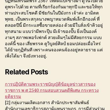
ปฏิทินเทรนด์พระ 2567 ให้ตัดแปะข้างฝา ดูวันไปด้วย
ดูพระไปด้วย ตามที่เรียกร้องกันมาทุกปี และขอให้ทุก
ท่านประสบโชคดี มีชัยกันในปีมังกร เจ้าค่ะ อามิตต
พุทธ. เป็นพระสกุลนางพญาหมวดพิมพ์เล็กอีกองค์ ที่
ตลอดปีนี้ มีกระแสซื้อขายคล่อง ด้วยมีใบสั่งเข้าคิวอยู่
ทุกสนาม แบบว่ามีพระปุ๊บ มีเจ้าของปั๊บ ยิ่งเป็นองค์
งามๆ สภาพเพอร์เฟกต์ สวยเดิมๆไม่มีศัลยกรรม แบบ
องค์นี้ ของ เสี่ยพรรค คูวิบูลย์ศิลป์ ยอมปล่อยเมื่อไหร่
ได้ย้ายกุฏิทันที เพราะคนจองคนจ้องอยู่หลายราย แต่
เพิ่งได้มา จึงยังหวงอยู่.
Related Posts
การปฏิบัติตามพระราชบัญญัติข้อมูลข่าวสารของ
ราชการ พ ศ 2540 กรมสอบสวนคดีพิเศษ กระทรวง
ยุติธรรม
[2] กลุ่มงานผลิตเอกสาร สำนักประชาสัมพันธ์
สำนักงานเลขาธิการสภาผู้แทนราษฎร, การมีส่วนร่วม