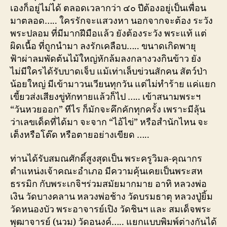
เองก็อยู่ไม่ได้ ตลอดเวลากว่า ๔๐ ปีต้องอยู่เป็นเพื่อน
มาตลอด….. ใครรักจะแสวงหา นอกจากจะต้อง ระวัง
พระปลอม ที่มีมากฝีมือแล้ว ยังต้องระวัง พระแท้ แต่
ผิดเนื้อ ที่ถูกนำมา ลงรักเคลือบ….. ขนาดเกิดพายุ
ฟ้าผ่าลมพัดต้นไม้ใหญ่หักล้มลงกลางวงกินข้าว ยัง
ไม่มีใครได้รับบาดเจ็บ แม้เท่าเล็บข่วนสักคน สัตว์ป่า
น้อยใหญ่ มีเข้ามาวนเวียนทุกวัน แต่ไม่ทำร้าย แค่แยก
เขี้ยวส่งเสียงขู่ทักทายแล้วก็ไป ….. เข้าสนามพระฯ
“วันหวยออก” ทีไร ก็มักจะคึกคักทุกครั้ง เพราะมีลุ้น
ว่าเลขเด็ดที่ได้มา จะจาก “ไอ้ไข่” หรือสำนักไหน จะ
เต็งหรือโต๊ด หรือตายอย่างเขียด …..
ท่านได้รับสมณศักดิ์สูงสุดเป็น พระครูวิมล-คุณากร
ตำแหน่งเจ้าคณะอำเภอ มีความคุ้นเคยเป็นพระสห
ธรรมิก กับพระเกจิฯร่วมสมัยมากมาย อาทิ หลวงพ่อ
เงิน วัดบางคลาน หลวงพ่อช้าง วัดบรมธาตุ หลวงปู่ยิ้ม
วัดหนองบัว พระอาจารย์เปิง วัดชินฯ และ สมเด็จพระ
พุฒาจารย์ (นวม) วัดอนงค์….. แยกแบบพิมพ์ต่างกันได้