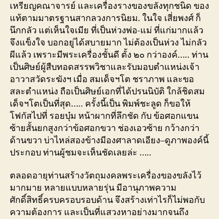
เหรียญคณาจารย์ และเครื่องรางของขลังทุกชนิด ของ
แท้ตามมาตรฐานสากลวงการนิยม. ในใจ เสี่ยพงศ์ ก็
นึกกลัว แต่เห็นใจเมีย ที่เป็นห่วงพ่อ-แม่ ที่แก่มากแล้ว
จึงแข็งใจ บอกอยู่ได้สบายมาก ไม่ต้องเป็นห่วง ไม่กลัว
ผีแล้ว เพราะมีพระเครื่องชั้นดี ตั้ง ๒๐ กว่าองค์….. ท่าน
เป็นศิษย์ผู้สืบทอดสรรพวิชาและรับมอบตำแหน่งเจ้า
อาวาสวัดระฆังฯ เมื่อ สมเด็จฯโต ชราภาพ และขอ
สละตำแหน่ง ถือเป็นศิษย์เอกที่ได้ปรนนิบัติ ใกล้ชิดสม
เด็จฯโตเป็นที่สุด….. ครั้งนี้เป็น พิมพ์ชะลูด ก็ขอให้
โฟกัสไปที่ รอยบุ๋ม หน้าผากที่ลึกชัด กับ ข้อศอกแขน
ซ้ายสั้นยกสูงกว่าข้อศอกขวา ช่องเอวซ้าย กว้างกว่า
ด้านขวา บ่าไหล่สองข้างมีองศาลาดเอียง–ดูภาพองค์นี้
ประกอบ ท่านผู้ชมจะเห็นชัดเลยล่ะ …..
ตลอดอายุท่านสร้างวัตถุมงคลพระเครื่องของขลังไว้
มากมาย หลายแบบหลายรุ่น มีอานุภาพความ
ศักดิ์สิทธิ์ครบครอบรอบด้าน จึงสร้างเท่าไรก็ไม่พอกับ
ความต้องการ และเป็นที่แสวงหาอย่างมากจนถึง