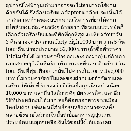
อุปกรณ์ไฟฟ้ารุ่นเก่ามากอาจจะไม่สามารถใช้งาน
ด้วยกันได้ จึงต้องเตรียม Adaptor มาด้วย. จะเห็นได้
ว่าสามารถกำหนดงบประมาณในการเที่ยวได้ตาม
สไตล์ของแต่ละคนจริงๆ ถ้าอยากเที่ยวแบบประหยัดก็
เลือกตั๋วเครื่องบินและที่พักที่ถูกที่สุด งบเที่ยว four วัน
3 คืน อาจจะประมาณ forty eight,000 บาท ส่วน 5 วัน
four คืน น่าจะประมาณ 52,000 บาท (ถ้าซื้อตั๋วราคา
โปรโมชั่นได้ไม่รวมค่าซื้อของและของฝาก) แต่ถ้าเอา
แบบสบายๆก็เต็มที่ครับ บริการและที่นอน สำหรับ 5 วัน
four คืน ที่ฟุ่มเฟือยกว่านั้น ไม่ควรเกิน forty five,000
บาท (ไม่รวมค่าช้อปปิ้งและของฝาก) แต่ถ้าจัดงบและ
เตรียมให้เต็มที่ รับรองว่า มีเงินเผื่อฉุกเฉินอย่างน้อย
10,000 บาท และมีสวัสดิการดีๆ บัตรเครดิต. และอีก
วิธีที่ประหยัดงบได้มากเลยก็คือพกอาหารจากเมือง
ไทยไปด้วย เช่นบะหมี่สำเร็จรูปหรืออาหารซองทั้ง
หลายซึ่งช่วยได้มากในมื้อที่เบื่ออาหารญี่ปุ่นแถม
ประหยัดแบบสุดๆเหลือเงินไว้ชอปปิ้งได้เยอะเลย .