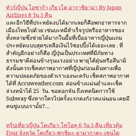
ทัวร์ญี่ปุ่น โอซาก้า เกียวโต อาราชิยาม่า By Japan
Airlines 8 วัน 5 คืน
และอีกวิธีที่ประหยัดงบได้มากเลยก็คือพกอาหารจาก
เมืองไทยไปด้วย เช่นบะหมี่สำเร็จรูปหรืออาหารซอง
ทั้งหลายซึ่งช่วยได้มากในมื้อที่เบื่ออาหารญี่ปุ่นแถม
ประหยัดแบบสุดๆเหลือเงินไว้ชอปปิ้งได้เยอะเลย . ที่
สำคัญอีกอย่างก็คือ ญี่ปุ่นเป็นประเทศที่มีภัยทาง
ธรรมชาติค่อนข้างรุนแรงอย่าง พายุไต้ฝุ่นหรือสึนามิ
ดังนั้นควรเช็คสภาพอากาศที่ญี่ปุ่นก่อนเดินทางเพื่อ
ความปลอดภัยของตัวเราเองนะครับ เช็คสภาพอากาศ
ได้ที่ Accuweather.com ค่อนข้างแม่นยำและเช็ค
ล่วงหน้าได้ 25 วัน. ขอดอกจัน ถึงเทคนิคการใช้
Subway ซึ่งหากใครไปครั้งแรกคงกังวลแน่นอน เคยมี
คนขู่แบบเรามั้ย?…
ทริปเที่ยวญี่ปุ่น โตเกียว-โทโฮคุ 6 วัน 5 คืน เที่ยวคุ้ม
Four จังหวัด โตเกียว-ฟุกุชิมะ-ยามากาตะ-เซนได