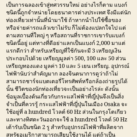
เป็นการฉลองเข้าสู่ทศวรรษใหม่ อย่างไรก็ตาม แบงก์
ชนิดนี้ถูกจำหน่ายโดยธนาคารต่างประเทศ จึงมีแต่นัก
ท่องเที่ยวเท่านั้นที่นำมาใช้ ถ้าหากนำไปใช้ซื้อของ
หรือจ่ายค่ารถแล้วเขาไม่รับ ก็ไม่ต้องแปลกใจไป แต่
ตามสถานที่ใหญ่ ๆ หรือสถานที่ราชการเขารับแบงก์
ชนิดนี้อยู่ แต่ทางที่ดีอย่าแลกเป็นแบงก์ 2,000 มาแต่
แรกดีกว่า สำหรับเหรียญที่ใช้กันจะมี 3 เหรียญเงิน
ประกอบไปด้วย เหรียญมูลค่า 500, 100 และ 50 ส่วน
เหรียญทองแดง มูลค่า 10 และ 5 เยน เหรียญ. อุปกรณ์
ไฟฟ้านับว่าสำคัญมาก ลองจินตนาการดูว่าถ้าไม่
สามารถชาร์จแบตเตอรี่โทรศัพท์หรือกล้องถ่ายรูปได้
นั้น ชีวิตของนักท่องเที่ยวจะเป็นอย่างไรล่ะ ดังนั้น
ข้อมูลเบื้องต้นเกี่ยวกับกระแสไฟฟ้าที่ญี่ปุ่นจึงเป็นสิ่ง
จำเป็นที่ควรรู้ กระแสไฟฟ้าที่ญี่ปุ่นในเมือง Osaka จะ
ใช้อยู่ที่ a hundred โวลต์ 60 Hz ส่วนในกรุงโตเกียว
และทางทิศตะวันออกจะใช้ a hundred โวลต์ 50 Hz
เต้ารับเป็นชนิด 2 รู สำหรับอุปกรณ์ไฟฟ้าที่ผลิตจาก
สหรัฐอเมริกาสามารถเสียบใช้งานได้ แต่ถ้าเป็น