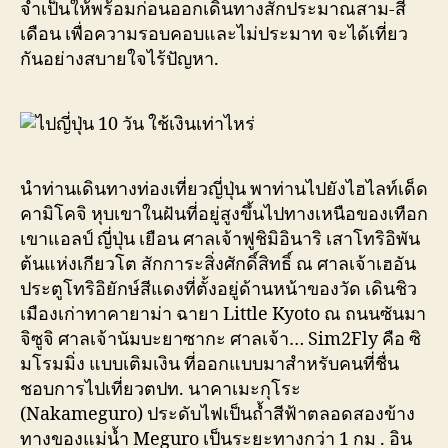
จำเป็นให้พร้อมก่อนออกเดินทางสักประมาณสาม-สี่
เดือน เพื่อความรอบคอบและไม่ประมาท จะได้เที่ยว
กันอย่างสบายใจไร้ปัญหา.
นำท่านเดินทางท่องเที่ยวญี่ปุ่น พาท่านไปยังไฮไลท์เด็ด
คามิโคจิ หุบเขาในฝันที่อยู่สูงขึ้นไปทางเหนือของเทือก
เขาแอลป์ ญี่ปุ่น เยือน ศาลเจ้าฟูชิมิอินาริ เสาโทริอิพัน
ต้นแห่งเกียวโต สักการะสิ่งศักดิ์สิทธิ์ ณ ศาลเจ้าเฮอัน
ประตูโทริอิยักษ์สีแดงที่ตั้งอยู่ด้านหน้าของวัด เดินชิว
เมืองเก่าทาคายาม่า ฉายา Little Kyoto ณ ถนนซันมา
จิซูจิ ศาลเจ้านัมบะยาซากะ ศาลเจ้า… Sim2Fly คือ ซิ
มโรมมิ่ง แบบเติมเงิน ที่ออกแบบมาสำหรับคนที่ชื่น
ชอบการไปเที่ยวตปท. นาคาเมะกุโระ
(Nakameguro) ประดับไฟเป็นถ้ำสีฟ้าตลอดสองข้าง
ทางของแม่น้ำ Meguro เป็นระยะทางกว่า 1 กม . อิน