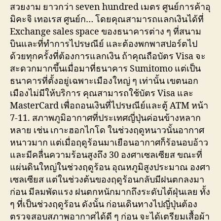
สวยงาม ยาวกว่า seven hundred เมตร ศูนย์การค้าอุ
มิคะจิ เทอเรส ศูนย์ก… โดยคุณสามารถแลกเงินได้ที่
Exchange sales space ของธนาคารต่าง ๆ ที่สนาม
บินและที่ทำการไปรษณีย์ และต้องพกพาสปอร์ตไป
ด้วยทุกครั้งที่ต้องการแลกเงิน ถ้าคุณถือบัตร Visa จะ
สะดวกมากขึ้นเมื่อมาที่ธนาคาร Sumitomo แต่เป็น
ธนาคารที่ตั้งอยู่เฉพาะเมืองใหญ่ ๆ เท่านั้น เขตนอก
เมืองไม่มีให้บริการ คุณสามารถใช้บัตร Visa และ
MasterCard เพื่อถอนเงินที่ไปรษณีย์และตู้ ATM หน้า
7-11. สภาพภูมิอากาศที่ประเทศญี่ปุ่นค่อนข้างหลาก
หลาย เช่น เกาะฮอกไกโด ในช่วงฤดูหนาวนั้นอากาศ
หนาวมาก แต่เมื่อฤดูร้อนมาเยือนอากาศก็ร้อนอบอ้าว
และมีคลื่นความร้อนสูงถึง 30 องศาเซลเซียส ขณะที่
แผ่นดินใหญ่ในช่วงฤดูร้อน อุณหภูมิสูงประมาณ องศา
เซลเซียส แต่ในช่วงต้นของฤดูร้อนกลับมีฝนตกลงมา
ก่อน มีลมพัดแรง ฝนตกหนักมากถึงระดับไต้ฝุ่นเลย ทั้ง
ๆ ที่เป็นช่วงฤดูร้อน ดังนั้น ก่อนเดินทางไปญี่ปุ่นต้อง
ตรวจสอบสภาพอากาศได้ดี ๆ ก่อน จะได้เตรียมเสื้อผ้า