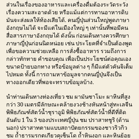
ส่วนในเรื่องของอาหารและเครื่องดื่มต้องระวัดระวัง
เรื่องความสะอาดด้วย หรือแม้แต่การทานอาหารดิบ
มันจะส่งผลให้ท้องเสียได้. คนญี่ปุ่นส่วนใหญ่พูดภาษา
อังกฤษไม่ได้ จะมีแต่ในเมืองใหญ่ ๆ เท่านั้นที่พอมีคน
สื่อสารภาษาอังกฤษได้ ดังนั้น ก่อนเดินทางควรศึกษา
ภาษาญี่ปุ่นก่อนนิดหน่อย เช่น ประโยคที่จำเป็นต้องพูด
เพื่อขอความช่วยเหลือ การสั่งซื้ออาหาร รวมถึงการ
กล่าวทักทาย คำขอบคุณ เพื่อเป็นประโยชน์ต่อคุณเอง
ขนาดป้ายบอกทาง หรือข้อมูลต่าง ๆ ก็มีแต่ตัวคันจิเต็ม
ไปหมด ทั้งนี้ การถามหาข้อมูลจากคนญี่ปุ่นจึงเป็น
ทางออกเดียวที่พอจะทราบข้อมูลบ้าง.
นำท่านเดินทางท่องเที่ยว ชม ผามันซาโมะ ผาหินที่สูง
กว่า 30 เมตรมีลักษณะคล้ายงวงช้างหันหน้าสู่ทะเลจีน
พิพิธภัณฑ์สัตว์น้ำชุราอูมิ พิพิธภัณฑ์สัตว์น้ำที่ดีที่ติด
อันดับ 1 ใน 3 ของประเทศญี่ปุ่น ชม ปราสาทชูริ (ด้าน
นอก) ปราสาทตามแบบสถาปัตยกรรมของชาวริวกิว
ชม ถ้ำธารมรกตเกียวคุเซ็นโด ถ้ำหินงอก และหินย้อย