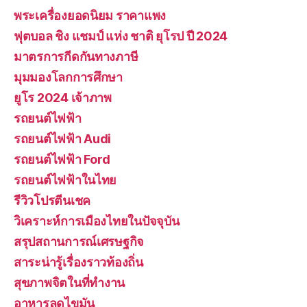
พระเครื่องยอดนิยม ราคาแพง
ฟุตบอล ชิง แชมป์ แห่ง ชาติ ยุโรป ปี 2024
มาตรการกีดกันทางภาษี
มุมมองโลกการศึกษา
ยูโร 2024 เจ้าภาพ
รถยนต์ไฟฟ้า
รถยนต์ไฟฟ้า Audi
รถยนต์ไฟฟ้า Ford
รถยนต์ไฟฟ้าในไทย
รีวิวโปรตีนเชค
วิเคราะห์การเมืองไทยในปัจจุบัน
สรุปสถานการณ์เศรษฐกิจ
สาระน่ารู้เรื่องราวท้องถิ่น
สุขภาพจิตในที่ทำงาน
อาหารลดไขมัน