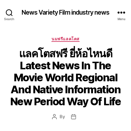
News Variety Film industry news
Search
Menu
Categories
นมฟรีแลคโตส
แลคโตสฟรี ยี่ห้อไหนดี
Latest News In The
Movie World Regional
And Native Information
New Period Way Of Life
By
Post
Post
author
date