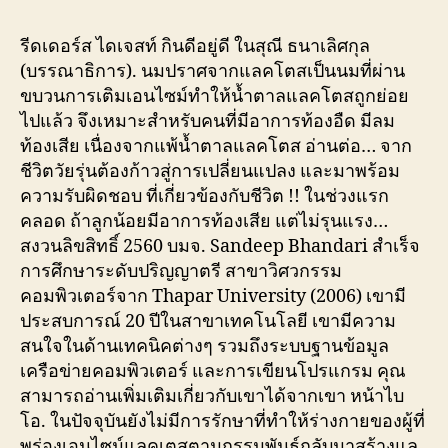
รีดเดอร์ส ไดเจสท์ กินดีอยู่ดี ในสุณี ธนาเลิศกุล
(บรรณาธิการ). นมปราศจากแลคโตสเป็นนมที่ผ่าน
ขบวนการเติมเอนไซม์ทำให้น้ำตาลแลคโตสถูกย่อย
ไปแล้ว จึงเหมาะสำหรับคนที่มีอาการท้องอืด มีลม
ท้องเสีย เนื่องจากแพ้น้ำตาลแลคโตส อ่านต่อ… จาก
ชีวิตวัยรุ่นต้องก้าวสู่การเปลี่ยนแปลง และมาพร้อม
ความรับผิดชอบ ที่เกี่ยวข้องกับชีวิต !! ในช่วงแรก
คลอด ถ้าลูกน้อยมีอาการท้องเสีย แต่ไม่รุนแรง…
สงวนลิขสิทธิ์ 2560 บมจ. Sandeep Bhandari สำเร็จ
การศึกษาระดับปริญญาตรี สาขาวิศวกรรม
คอมพิวเตอร์จาก Thapar University (2006) เขามี
ประสบการณ์ 20 ปีในสาขาเทคโนโลยี เขามีความ
สนใจในด้านเทคนิคต่างๆ รวมถึงระบบฐานข้อมูล
เครือข่ายคอมพิวเตอร์ และการเขียนโปรแกรม คุณ
สามารถอ่านเพิ่มเติมเกี่ยวกับเขาได้จากเขา หน้าไบ
โอ. ในปัจจุบันยังไม่มีการรักษาที่ทำให้ร่างกายของผู้ที่
พร่องเอนไซม์แลคเตสตามกรรมพันธุ์กลับมาสร้างแล