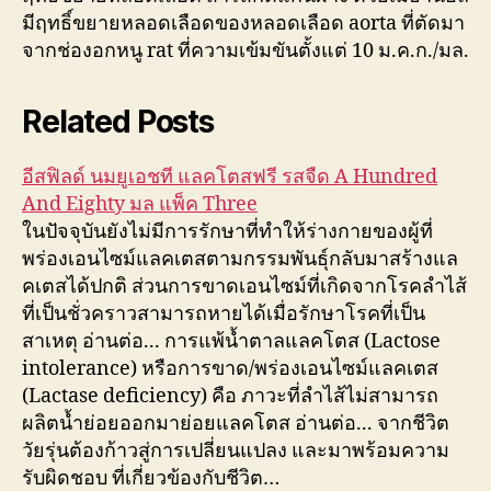
มีฤทธิ์ขยายหลอดเลือดของหลอดเลือด aorta ที่ตัดมา
จากช่องอกหนู rat ที่ความเข้มขันตั้งแต่ 10 ม.ค.ก./มล.
Related Posts
อีสฟิลด์ นมยูเอชที แลคโตสฟรี รสจืด A Hundred
And Eighty มล แพ็ค Three
ในปัจจุบันยังไม่มีการรักษาที่ทำให้ร่างกายของผู้ที่
พร่องเอนไซม์แลคเตสตามกรรมพันธุ์กลับมาสร้างแล
คเตสได้ปกติ ส่วนการขาดเอนไซม์ที่เกิดจากโรคลำไส้
ที่เป็นชั่วคราวสามารถหายได้เมื่อรักษาโรคที่เป็น
สาเหตุ อ่านต่อ... การแพ้น้ำตาลแลคโตส (Lactose
intolerance) หรือการขาด/พร่องเอนไซม์แลคเตส
(Lactase deficiency) คือ ภาวะที่ลำไส้ไม่สามารถ
ผลิตน้ำย่อยออกมาย่อยแลคโตส อ่านต่อ... จากชีวิต
วัยรุ่นต้องก้าวสู่การเปลี่ยนแปลง และมาพร้อมความ
รับผิดชอบ ที่เกี่ยวข้องกับชีวิต…