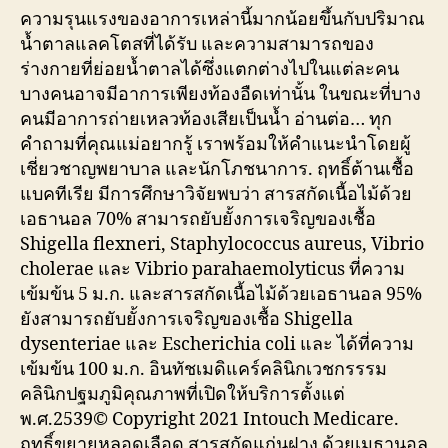
ความรุนแรงของอาการเหล่านี้มากน้อยขึ้นกับปริมาณ
น้ำตาลแลคโตสที่ได้รับ และความสามารถของ
ร่างกายที่ย่อยน้ำตาลได้ซึ่งแตกต่างไปในแต่ละคน
บางคนอาจมีอาการเพียงท้องอืดเท่านั้น ในขณะที่บาง
คนมีอาการถ่ายเหลวท้องเสียเป็นน้ำ อ่านต่อ… ทุก
คำถามที่คุณแม่อยากรู้ เราพร้อมให้คำแนะนำโดยผู้
เชี่ยวชาญพยาบาล และนักโภชนาการ. ฤทธิ์ต้านเชื้อ
แบคทีเรีย มีการศึกษาวิจัยพบว่า สารสกัดเนื้อไม้ด้วย
เอธานอล 70% สามารถยับยั้งการเจริญของเชื้อ
Shigella flexneri, Staphylococcus aureus, Vibrio
cholerae และ Vibrio parahaemolyticus ที่ความ
เข้มข้น 5 ม.ก. และสารสกัดเนื้อไม้ด้วยเอธานอล 95%
ยังสามารถยับยั้งการเจริญของเชื้อ Shigella
dysenteriae และ Escherichia coli และ ได้ที่ความ
เข้มข้น 100 ม.ก. อินทัชเมดิแคร์คลินิกเวชกรรรม
คลินิกปฐมภูมิคุณภาพที่เปิดให้บริการตั้งแต่
พ.ศ.2539© Copyright 2021 Intouch Medicare.
ฤทธิ์ขยายหลอดเลือด สารสกัดแก่นฝาง ด้วยเมธานอล