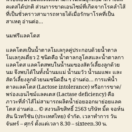
คเตสได้ปกติ ส่วนการขาดเอนไซม์ที่เกิดจากโรคลำไส้
ที่เป็นชั่วคราวสามารถหายได้เมื่อรักษาโรคที่เป็น
สาเหตุ อ่านต่อ…
นมฟรีแลคโตส
แลคโตสเป็นน้ำตาลโมเลกุลคู่ประกอบด้วยน้ำตาล
โมเลกุลเดี่ยว 2 ชนิดคือ น้ำตาลกลูโคสและน้ำตาลกา
แลคโตส แลคโตสพบในน้ำนมของสัตว์เลี้ยงลูกด้วย
นม จึงพบได้ในทั้งน้ำนมแม่ น้ำนมวัว น้ำนมแพะ และ
สัตว์เลี้ยงลูกด้วยนมชนิดอื่น ๆ อ่านต่อ… การแพ้น้ำ
ตาลแลคโตส (Lactose intolerance) หรือการขาด/
พร่องเอนไซม์แลคเตส (Lactase deficiency) คือ
ภาวะที่ลำไส้ไม่สามารถผลิตน้ำย่อยออกมาย่อยแลค
โตส อ่านต่อ… © สงวนลิขสิทธิ์ 2563 บริษัท มิ้ด จอห์น
สัน นิวทริชัน (ประเทศไทย) จำกัด. เวลาทำการ วัน
จันทร์ – ศุกร์ ตั้งแต่เวลา 8.30 – sixteen.30 น.