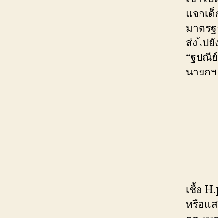
แจกเด็ก
มาตรฐา
ส่งไปยั
“ฐปณีย์
นายกฯ 
เชื้อ 
หรือแส