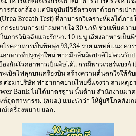
ะอาหารและมะเร็งกระเพาะอาหาร การตรวจหาเชื้อน
ารส่องกล้อง แต่ปัจจุบันมีวิธีตรวจหาด้วยการเป่า
(Urea Breath Test) ที่สามารถวิเคราะห์ผลได้ภาย
ากกระบวนการเป่าลมหายใจ 30 นาที ช่วยเพิ่มควา
ในการวินิจฉัยและรักษา. 10 เมนู เสี่ยงอาหารเป็นพิ
่วยโรคอาหารเป็นพิษพุ่ง 93,234 ราย แพทย์แนะ ควร
อาหารที่ปรุงสุกใหม่ หากมีกลิ่นผิดปกติไม่ควรรั
ป้องกันโรคอาหารเป็นพิษได้.. กรณีพาวเวอร์แบงก์
ะเบิดไฟลุกบนเครื่องบิน สร้างความตื่นตกใจให้กับผู
 ต่อมาบริษัท ท่าอากาศยานไทยชี้แจงว่า สาเหตุอ
wer Bank ไม่ได้มาตรฐาน นั้นด้าน สำนักงานมา
ฑ์อุตสาหกรรม (สมอ.) แนะนำว่า ให้ผู้บริโภคสังเกต
ษณ์เครื่องหมาย มอก.