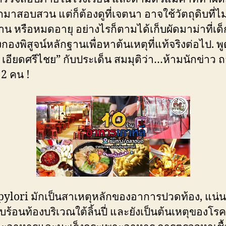
มาสอบสวน แต่ก็ต้องดูที่เจตนา อาจใช้วัตถุดิบที่ไม
น หรือหมดอายุ อย่างไรก็ตามได้เก็บผัดมาม่าที่เด
งกองพิสูจน์หลักฐานเพื่อหาต้นเหตุที่แท้จริงต่อไป. พู
 เอียดศรีไชย” กับประเด็น สมมุติว่า…ห้ามนักข่าว ถ
2 คน !
H.pylori มักเป็นสาเหตุหลักของอาการปวดท้อง, แน่น
บร้อนท้องบริเวณใต้ลิ้นปี่ และยังเป็นต้นเหตุของโ