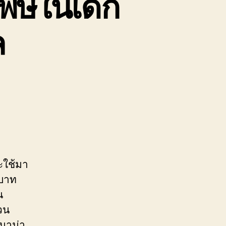
พิษในเด็ก
ล
ะใช้มา
 บาท
น
วน
มาม่า