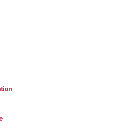
tion
e