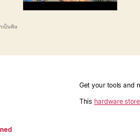
รเป็นพิษ
Get your tools and 
This
hardware store
ined