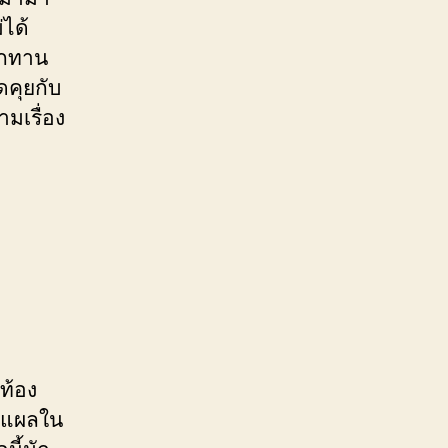
่ได้
็กทาน
ดคุยกับ
ามเรื่อง
ท้อง
รคแผลใน