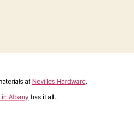
materials at
Neville’s Hardware
.
 in Albany
has it all.