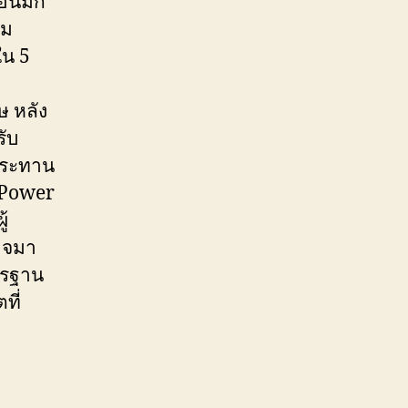
ี้มัก
ลม
ใน 5
ม
ษ หลัง
รับ
บประทาน
 (Power
้
าจมา
ตรฐาน
ที่