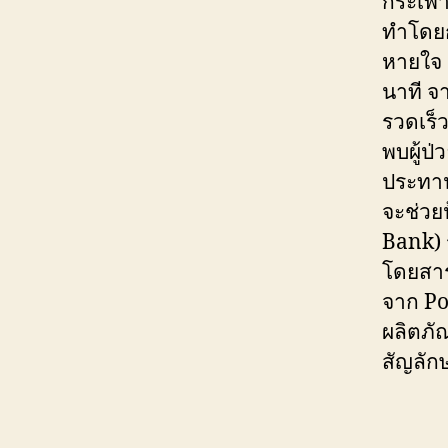
กระเพา
ทำโดยก
หายใจ 
นาที จ
รวดเร็ว
พบผู้ป
ประทาน
จะช่วย
Bank) ร
โดยสาร
จาก Po
ผลิตภัณ
สัญลัก