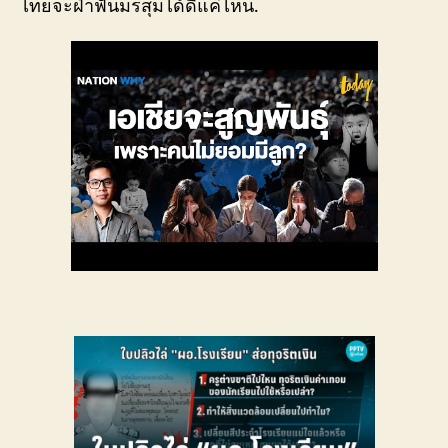
ไทยจะฝ่าฟันมรสุมได้ดีแค่ไหน.