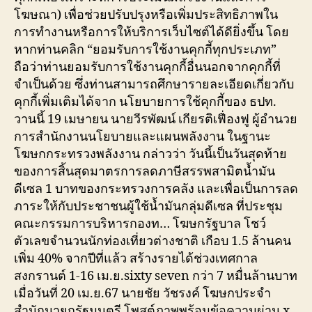
โฆษณา) เพื่อช่วยปรับปรุงหรือเพิ่มประสิทธิภาพใน
การทำงานหรือการให้บริการเว็บไซต์ได้ดียิ่งขึ้น โดย
หากท่านคลิก “ยอมรับการใช้งานคุกกี้ทุกประเภท”
ถือว่าท่านยอมรับการใช้งานคุกกี้อื่นนอกจากคุกกี้ที่
จำเป็นด้วย ซึ่งท่านสามารถศึกษารายละเอียดเกี่ยวกับ
คุกกี้เพิ่มเติมได้จาก นโยบายการใช้คุกกี้ของ ธปท.
วานนี้ 19 เมษายน นายวีรพัฒน์ เกียรติเฟื่องฟู ผู้อำนวย
การสำนักงานนโยบายและแผนพลังงาน ในฐานะ
โฆษกกระทรวงพลังงาน กล่าวว่า วันนี้เป็นวันสุดท้าย
ของการสิ้นสุดมาตรการลดภาษีสรรพสามิตน้ำมัน
ดีเซล 1 บาทของกระทรวงการคลัง และเพื่อเป็นการลด
ภาระให้กับประชาชนผู้ใช้น้ำมันกลุ่มดีเซล ที่ประชุม
คณะกรรมการบริหารกองท… โฆษกรัฐบาล โชว์
ตัวเลขจำนวนนักท่องเที่ยวต่างชาติ เกือบ 1.5 ล้านคน
เพิ่ม 40% จากปีที่แล้ว สร้างรายได้ช่วงเทศกาล
สงกรานต์ 1-16 เม.ย.sixty seven กว่า 7 หมื่นล้านบาท
เมื่อวันที่ 20 เม.ย.67 นายชัย วัชรงค์ โฆษกประจำ
สำนักนายกรัฐมนตรี โพสต์ภาพพร้อมข้อความผ่าน x