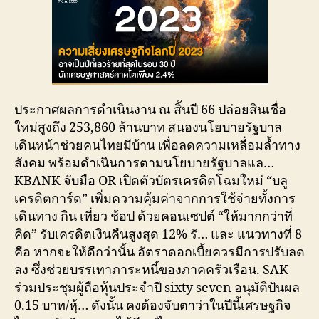
ประกาศผลการดำเนินงาน ณ สิ้นปี 66 ปล่อยสินเชื่อ
ใหม่สูงถึง 253,860 ล้านบาท สนองนโยบายรัฐบาล
เดินหน้าช่วยคนไทยมีบ้าน เพื่อลดความเหลื่อมล้ำทาง
สังคม พร้อมดำเนินการตามนโยบายรัฐบาลแล…
KBANK จับมือ OR เปิดตัวบัตรเครดิตโฉมใหม่ “บลู
เครดิตการ์ด” เพิ่มความคุ้มค่าจากการใช้จ่ายทั้งการ
เดินทาง กิน เที่ยว ช้อป ด้วยคอนเซปต์ “ให้มากกว่าที่
คิด” รับเครดิตเงินคืนสูงสุด 12% รั… และ แนวทางที่ 8
คือ หากจะให้ดีกว่านั้น อัตราดอกเบี้ยควรมีการปรับลด
ลง ซึ่งช่วยบรรเทาภาระหนี้ของภาคครัวเรือน. SAK
ร่วมประชุมผู้ถือหุ้นประจำปี sixty seven อนุมัติปันผล
0.15 บาท/หุ้… ดังนั้น คงต้องจับตาว่าในปีนี้เศรษฐกิจ