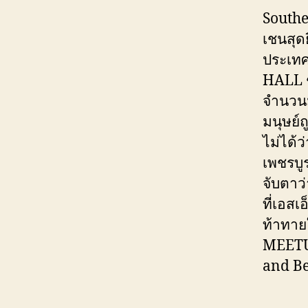
Southe
เชนสุดย
ประเทศ
HALL ช
จำนวนม
มนุษย์ถ
ไม่ได้
เพชรบูรณ
จับตาว
ที่เอส
ท้าทาย
MEETUP
and B