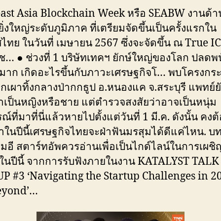
ast Asia Blockchain Week หรือ SEABW งานด้า
ิ่งใหญ่ระดับภูมิภาค ที่เตรียมจัดขึ้นเป็นครั้งแรกใน
ไทย ในวันที่ เมษายน 2567 ซึ่งจะจัดขึ้น ณ True 
… ● ช่วงที่ 1 บริษัทเทคฯ ยักษ์ใหญ่ของโลก ปลดพ
าก เกิดอะไรขึ้นกับภาวะเศรษฐกิจโ… พบโครงกระ
ูกเผาทิ้งกลางป่ากกธูป อ.หนองแค จ.สระบุรี แพทย์ยั
ว่าเป็นหญิงหรือชาย แต่ตำรวจสงสัยว่าอาจเป็นหนุ่ม
์ที่มาที่นี่แล้วหายไปตั้งแต่วันที่ 1 มี.ค. ดังนั้น คงต
่าในปีนี้เศรษฐกิจไทยจะฝ่าฟันมรสุมได้ดีแค่ไหน. 
เอ็มอี สตาร์ทอัพควรอ่านเพื่อเป็นไกด์ไลน์ในการเผ
ในปีนี้ จากการรับฟังภายในงาน KATALYST TALK
 #3 ‘Navigating the Startup Challenges in 2
eyond’…