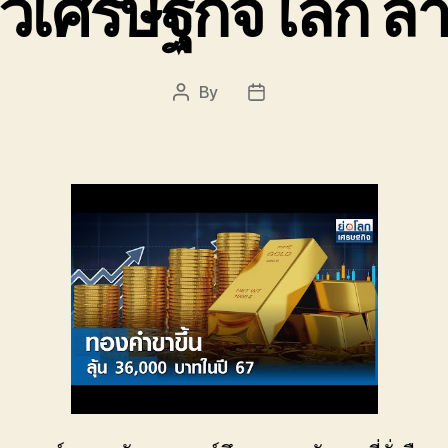
าวเศรษฐกิจโลก ล่า
By
Post
Post
author
date