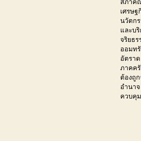
สภาคณา
เศรษฐก
นวัตกร
และบร
จริยธร
ออมทรัพ
อัตราด
ภาคครั
ต้องถู
อำนาจ 
ควบคุม