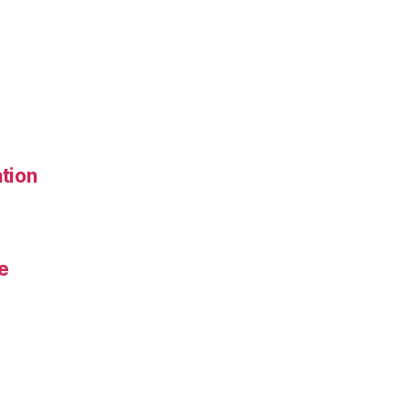
tion
e