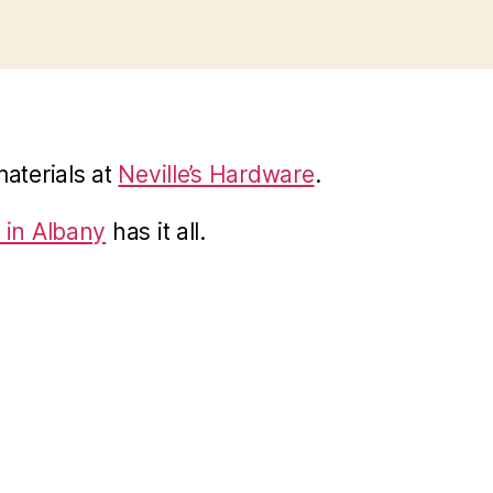
materials at
Neville’s Hardware
.
 in Albany
has it all.