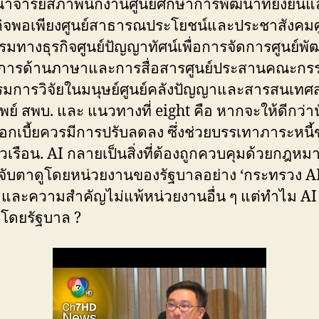
จารย์สภาพนักงานศูนย์ศึกษาการพัฒนาที่ยั่งยืนแ
ิจพอเพียงศูนย์สาธารณประโยชน์และประชาสังคมศ
รมทางธุรกิจศูนย์ปัญญาทัศน์เพื่อการจัดการศูนย์พ
ิการด้านภาษาและการสื่อสารศูนย์ประสานคณะกร
รมการวิจัยในมนุษย์ศูนย์คลังปัญญาและสารสนเทศ
ย์ สพบ. และ แนวทางที่ eight คือ หากจะให้ดีกว่าน
อกเบี้ยควรมีการปรับลดลง ซึ่งช่วยบรรเทาภาระหนี
วเรือน. AI กลายเป็นสิ่งที่ต้องถูกควบคุมด้วยกฎหม
กจับตาดูโดยหน่วยงานของรัฐบาลอย่าง ‘กระทรวง AI’ 
และความสำคัญไม่แพ้หน่วยงานอื่น ๆ แต่ทำไม AI 
โดยรัฐบาล ?