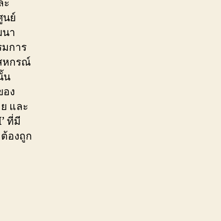
ละ
ูนย์
ัฒนา
รมการ
สหกรณ์
ั้น
้ของ
าย และ
ที่มี
ต้องถูก