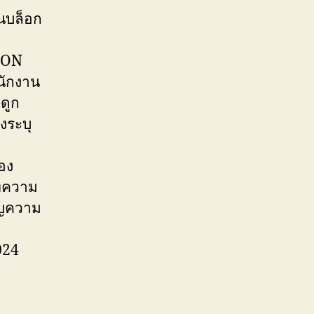
นบล็อก
ICON
นักงาน
ดูก
งระบุ
้อง
บทความ
ชิญความ
024